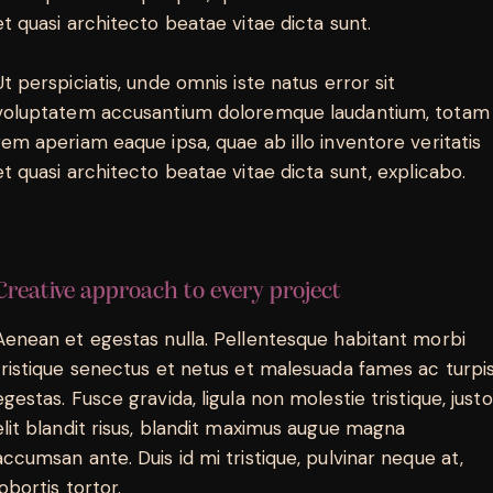
et quasi architecto beatae vitae dicta sunt.
Ut perspiciatis, unde omnis iste natus error sit
voluptatem accusantium doloremque laudantium, totam
rem aperiam eaque ipsa, quae ab illo inventore veritatis
et quasi architecto beatae vitae dicta sunt, explicabo.
Creative approach to every project
Aenean et egestas nulla. Pellentesque habitant morbi
tristique senectus et netus et malesuada fames ac turpi
egestas. Fusce gravida, ligula non molestie tristique, justo
elit blandit risus, blandit maximus augue magna
accumsan ante. Duis id mi tristique, pulvinar neque at,
lobortis tortor.