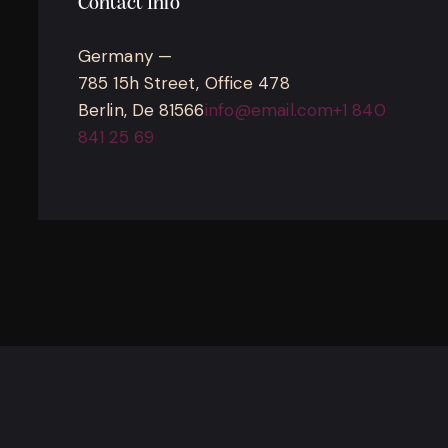
Contact Info
Germany —
785 15h Street, Office 478
Berlin, De 81566
info@email.com
+1 840
841 25 69