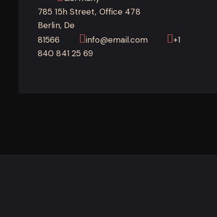
785 15h Street, Office 478
Berlin, De
81566
info@email.com
+1
840 841 25 69