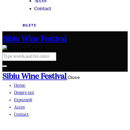
Acces
Contact
BILETE
Sibiu Wine Festival
Sibiu Wine Festival
Close
Home
Despre noi
Expozanți
Acces
Contact