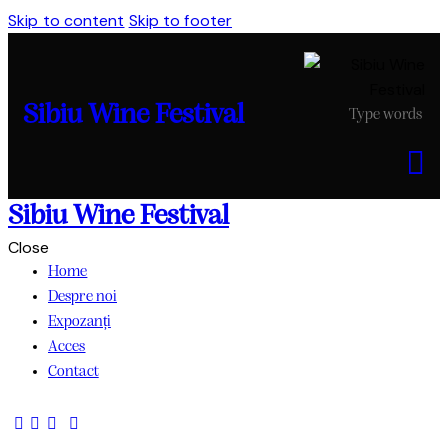
Skip to content
Skip to footer
Sibiu Wine Festival
Sibiu Wine Festival
Close
Home
Despre noi
Expozanți
Acces
Contact