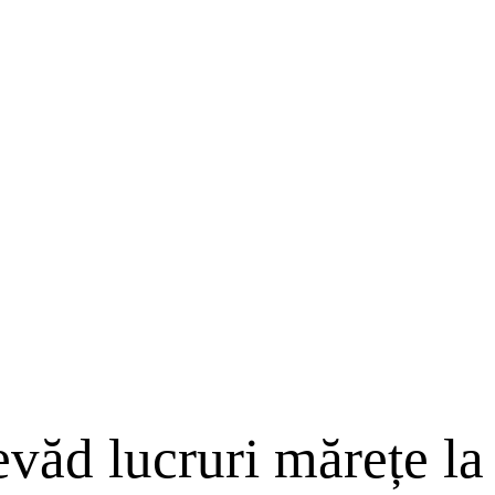
evăd lucruri mărețe la