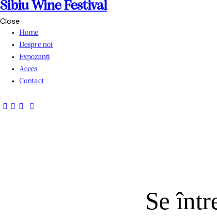
Sibiu Wine Festival
Close
Home
Despre noi
Expozanți
Acces
Contact
Se într