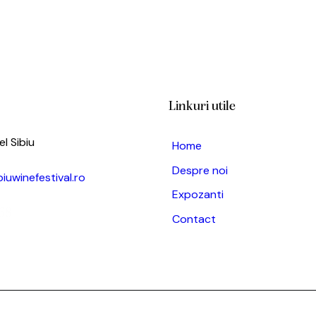
Linkuri utile
l Sibiu
Home
Despre noi
uwinefestival.ro
Expozanti
68
Contact