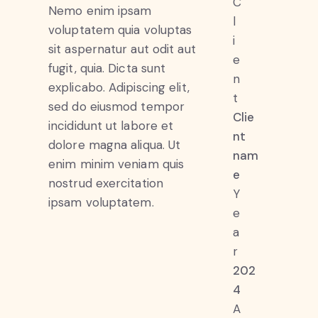
C
Nemo enim ipsam
l
voluptatem quia voluptas
i
sit aspernatur aut odit aut
e
fugit, quia. Dicta sunt
n
explicabo. Adipiscing elit,
t
sed do eiusmod tempor
Clie
incididunt ut labore et
nt
dolore magna aliqua. Ut
nam
enim minim veniam quis
e
nostrud exercitation
Y
ipsam voluptatem.
e
a
r
202
4
A