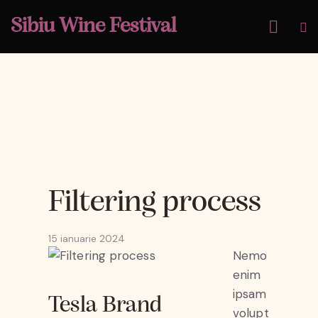
Sibiu Wine Festival
Filtering process
15 ianuarie 2024
Nemo
enim
ipsam
Tesla Brand
volupt