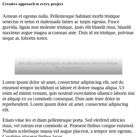
Creative approach to every project
Aenean et egestas nulla. Pellentesque habitant morbi tristique
senectus et netus et malesuada fames ac turpis egestas. Fusce
gravida, ligula non molestie tristique, justo elit blandit risus, blandit
maximus augue magna accumsan ante. Duis id mi tristique, pulvinar
neque at, lobortis tortor.
Stet clita kasd gubergren, no sea sanctus est labore et dolore.
By
Kevin Smith
Lorem ipsum dolor sit amet, consectetur adipisicing elit, sed do
eiusmod tempor incididunt ut labore et dolore magna aliqua. Ut
enim ad minim veniam, quis nostrud exercitation ullamco laboris nisi
ut aliquip ex ea commodo consequat. Duis aute irure dolor in
reprehenderit. Lorem ipsum dolor sit amet, consectetur adipiscing
elit.
Etiam vitae leo et diam pellentesque porta. Sed eleifend ultricies
risus, vel rutrum erat commodo ut. Praesent finibus congue euismod.
Nullam scelerisque massa vel augue placerat, a tempor sem egestas.
Curabitur placerat finibus lacus.