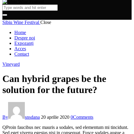
Sibiu Wine Festival
Close
Home
Despre noi
Expozanți
Acces
Contact
Vineyard
Can hybrid grapes be the
solution for the future?
By
snsdana
20 aprilie 2020
0
Comments
Q
Proin faucibus nec mauris a sodales, sed elementum mi tincidunt.
Sed eget viverra egestas nisi in consequat. Fusce sodales augue a