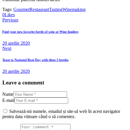
Tags:
Gourmet
Restaurant
Tasting
Winemaking
0
Likes
Navigare
Previous
în
Find your new favorite bottle of wine at Wine Insiders
articole
20 aprilie 2020
Next
Toast to National Rosé Day with these 5 bottles
20 aprilie 2020
Leave a comment
Name
E-mail
Salvează-mi numele, emailul și site-ul web în acest navigator
pentru data viitoare când o să comentez.